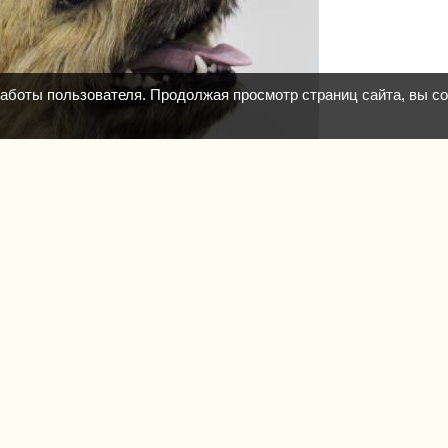
работы пользователя. Продолжая просмотр страниц сайта, вы с
1526
0
альном размере
1000x771
/ 225.4Kb
лено
07.01.2014
Galka0103