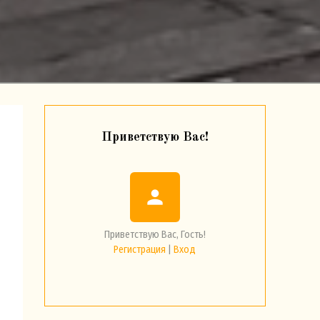
Приветствую Вас
!
person
Приветствую Вас
,
Гость
!
Регистрация
|
Вход