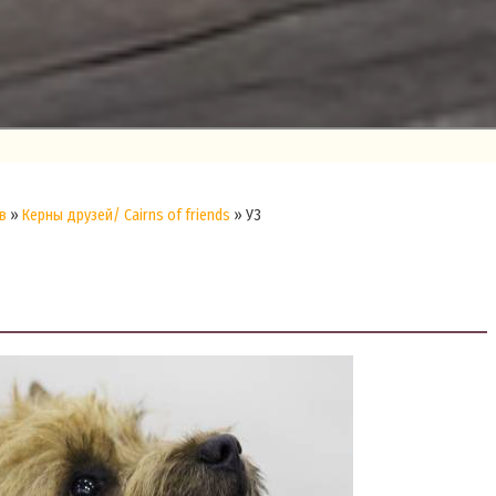
в
»
Керны друзей/ Cairns of friends
» У3