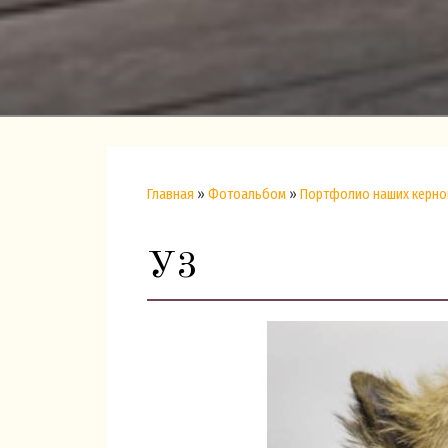
Главная
»
Фотоальбом
»
Портфолио наших керно
У3