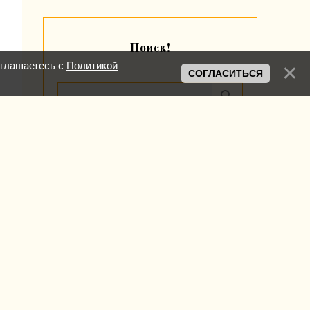
Поиск!
оглашаетесь с
Политикой
СОГЛАСИТЬСЯ
Категории раздела
Kissa
[2]
Korjik
[0]